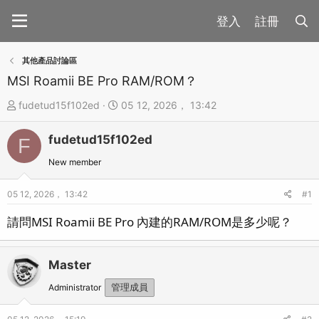
註冊
其他產品討論區
MSI Roamii BE Pro RAM/ROM？
主
開
fudetud15f102ed
05 12, 2026， 13:42
題
始
fudetud15f102ed
發
時
F
起
間
New member
人
05 12, 2026， 13:42
#1
請問MSI Roamii BE Pro 內建的RAM/ROM是多少呢？
Master
Administrator
管理成員