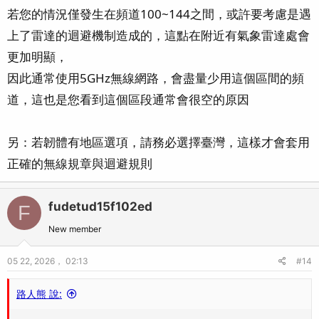
若您的情況僅發生在頻道100~144之間，或許要考慮是遇
上了雷達的迴避機制造成的，這點在附近有氣象雷達處會
更加明顯，
因此通常使用5GHz無線網路，會盡量少用這個區間的頻
道，這也是您看到這個區段通常會很空的原因
另：若韌體有地區選項，請務必選擇臺灣，這樣才會套用
正確的無線規章與迴避規則
fudetud15f102ed
F
New member
05 22, 2026， 02:13
#14
路人熊 說: