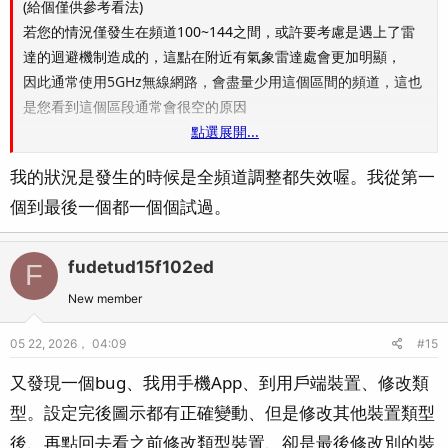
(給個僅供參考看法)
若您的情況僅發生在頻道100~144之間，或許要考慮是遇上了雷
達的迴避機制造成的，這點在附近有氣象雷達處會更加明顯，
因此通常使用5GHz無線網路，會盡量少用這個區間的頻道，這也
是您看到這個區段通常會很空的原因
點選展開...
另：若韌體有地區選項，請務必選擇臺灣，這樣才會套用正確的
我的狀況是發生的時候是全頻道調整都失效喔。我從第一
無線規章與迴避規則
個到最後一個都一個個試過。
fudetud15f102ed
F
New member
05 22, 2026， 04:09
#15
又發現一個bug、我用手機App、到用戶端裝置、修改類
型。設定完後圖示都有正確變動、但是修改其他裝置類型
後、再點回去看之前修改類型裝置、卻是最後修改別的裝