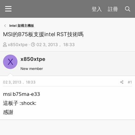
註冊
Intel 架構主機板
MSI的B75板支援intel RST技術嗎
主
開
x850xtpe
02 3, 2013， 18:33
題
始
x850xtpe
發
時
X
起
間
New member
人
02 3, 2013， 18:33
#1
msi b75ma-e33
這板子 :shock:
感謝