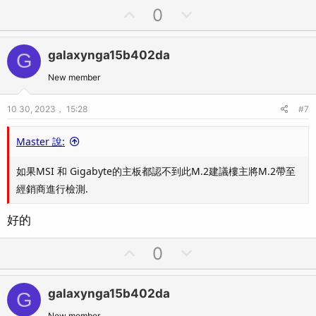
U
D
0
p
o
v
w
galaxynga15b402da
G
o
n
t
v
New member
e
o
10 30, 2023， 15:28
#7
t
e
Master 說:
如果MSI 和 Gigabyte的主板都認不到此M.2建議樓主將M.2帶至
經銷商進行檢測.
好的
U
D
0
p
o
v
w
galaxynga15b402da
G
o
n
New member