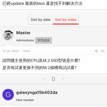
已經update 最新的bios 還是找不到解決方法
Sort by date
Sort by votes
Master
Administrator
管理成員
10 30, 2023， 13:41
#2
請問樓主使用的CPU及M.2 SSD型號是什麼?
是否有試著更換不同的M.2插槽再試試看?
U
D
0
p
o
v
w
galaxynga15b402da
G
o
n
t
v
New member