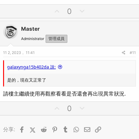
U
D
0
p
o
v
w
Master
o
n
t
v
Administrator
管理成員
e
o
11 2, 2023， 11:41
#11
t
e
galaxynga15b402da 說:
是的，現在又正常了
請樓主繼續使用再觀察看看是否還會再出現異常狀況.
U
D
0
p
o
v
w
Facebook
X (Twitter)
Reddit
Pinterest
o
Tumblr
WhatsApp
n
郵件
連結
分享:
t
v