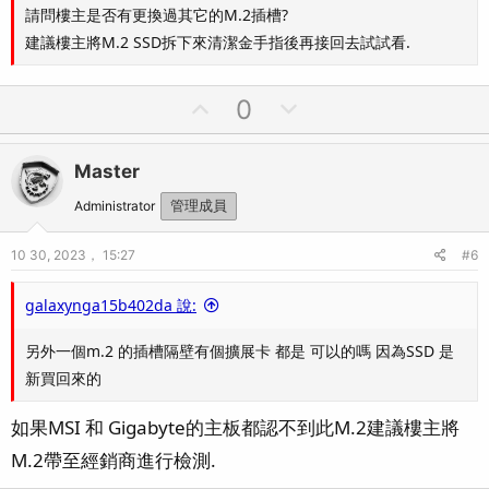
請問樓主是否有更換過其它的M.2插槽?
建議樓主將M.2 SSD拆下來清潔金手指後再接回去試試看.
U
D
0
p
o
v
w
Master
o
n
t
v
Administrator
管理成員
e
o
10 30, 2023， 15:27
#6
t
e
galaxynga15b402da 說:
另外一個m.2 的插槽隔壁有個擴展卡 都是 可以的嗎 因為SSD 是
新買回來的
如果MSI 和 Gigabyte的主板都認不到此M.2建議樓主將
M.2帶至經銷商進行檢測.