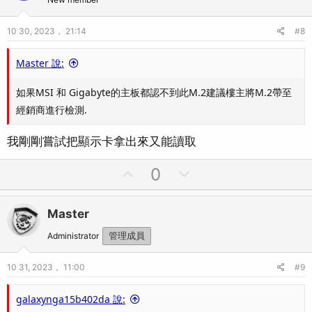
t
v
e
o
10 30, 2023， 21:14
#8
t
e
Master 說:
如果MSI 和 Gigabyte的主板都認不到此M.2建議樓主將M.2帶至
經銷商進行檢測.
我剛剛嘗試把顯示卡拿出來又能讀取
U
D
0
p
o
v
w
Master
o
n
t
v
Administrator
管理成員
e
o
10 31, 2023， 11:00
#9
t
e
galaxynga15b402da 說: