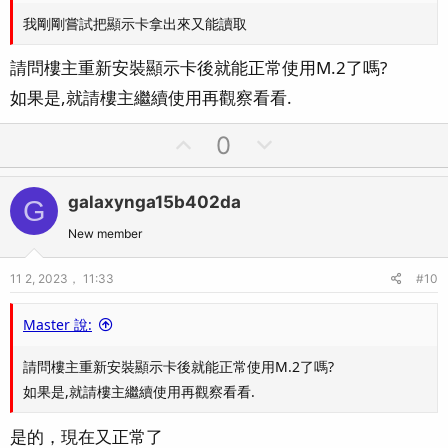
我剛剛嘗試把顯示卡拿出來又能讀取
請問樓主重新安裝顯示卡後就能正常使用M.2了嗎?
如果是,就請樓主繼續使用再觀察看看.
U
D
0
p
o
v
w
galaxynga15b402da
G
o
n
t
v
New member
e
o
11 2, 2023， 11:33
#10
t
e
Master 說:
請問樓主重新安裝顯示卡後就能正常使用M.2了嗎?
如果是,就請樓主繼續使用再觀察看看.
是的，現在又正常了