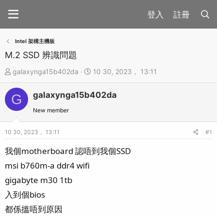
註冊
Intel 架構主機板
M.2 SSD 辨識問題
主
開
galaxynga15b402da
10 30, 2023， 13:11
題
始
galaxynga15b402da
發
時
G
起
間
New member
人
10 30, 2023， 13:11
#1
我個motherboard 認唔到我個SSD
msi b760m-a ddr4 wifi
gigabyte m30 1tb
入到個bios
都係搵唔到原因