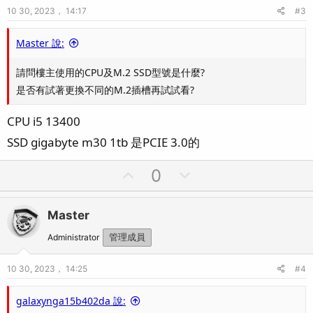
e
o
10 30, 2023， 14:17
#3
t
e
Master 說:
請問樓主使用的CPU及M.2 SSD型號是什麼?
是否有試著更換不同的M.2插槽再試試看?
CPU i5 13400
SSD gigabyte m30 1tb 是PCIE 3.0的
U
D
0
p
o
v
w
Master
o
n
t
v
Administrator
管理成員
e
o
10 30, 2023， 14:25
#4
t
e
galaxynga15b402da 說: