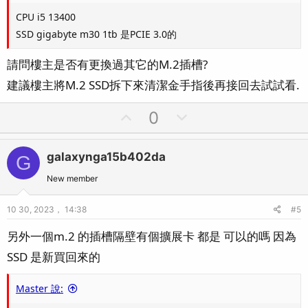
CPU i5 13400
SSD gigabyte m30 1tb 是PCIE 3.0的
請問樓主是否有更換過其它的M.2插槽?
建議樓主將M.2 SSD拆下來清潔金手指後再接回去試試看.
U
D
0
p
o
v
w
galaxynga15b402da
G
o
n
t
v
New member
e
o
10 30, 2023， 14:38
#5
t
e
另外一個m.2 的插槽隔壁有個擴展卡 都是 可以的嗎 因為
SSD 是新買回來的
Master 說: