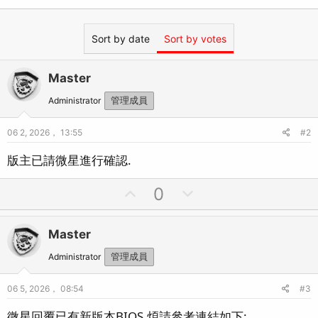
Sort by date
Sort by votes
Master
Administrator
管理成員
06 2, 2026， 13:55
#2
版主已請微星進行確認.
U
D
0
p
o
v
w
Master
o
n
t
v
Administrator
管理成員
e
o
06 5, 2026， 08:54
#3
t
e
微星回覆已有新版本BIOS,煩請參考連結如下: