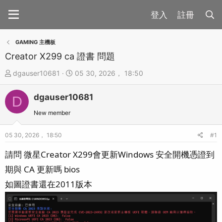
註冊
GAMING 主機板
Creator X299 ca 證書 問題
主
開
dgauser10681
05 30, 2026， 18:50
題
始
dgauser10681
發
時
D
起
間
New member
人
05 30, 2026， 18:50
#1
請問 微星Creator X299會更新Windows 安全開機憑證到
期與 CA 更新嗎 bios
如圖證書還在2011版本