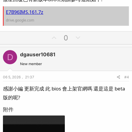
E7B96IMS.161.7z
drive.google.com
U
D
0
p
o
v
w
dgauser10681
D
o
n
t
v
New member
e
o
06 5, 2026， 21:37
#4
t
e
感謝小編 更新完成 此 bios 會上架官網嗎 還是這是 beta
版的呢?
附件