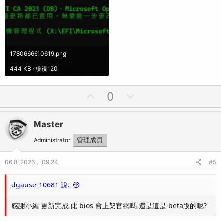
1780666610619.png
444 KB · 檢視: 20
U
D
0
p
o
v
w
Master
o
n
t
v
Administrator
管理成員
e
o
06 8, 2026， 09:24
#5
t
e
dgauser10681 說:
感謝小編 更新完成 此 bios 會上架官網嗎 還是這是 beta版的呢?