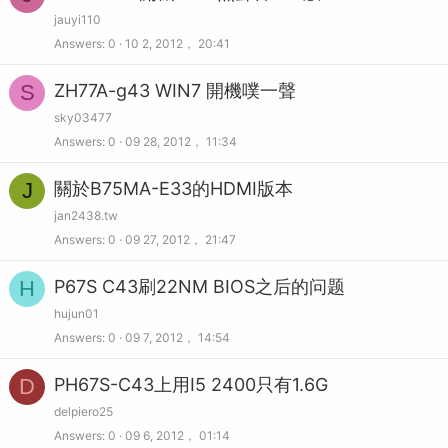
jauyi110
Answers
0
10 2, 2012， 20:41
S
ZH77A-g43 WIN7 開機噗一聲
sky03477
Answers
0
09 28, 2012， 11:34
J
關於B75MA-E33的HDMI版本
jan2438.tw
Answers
0
09 27, 2012， 21:47
H
P67S C43刷22NM BIOS之后的问题
hujun01
Answers
0
09 7, 2012， 14:54
D
PH67S-C43上用I5 2400只有1.6G
delpiero25
Answers
0
09 6, 2012， 01:14