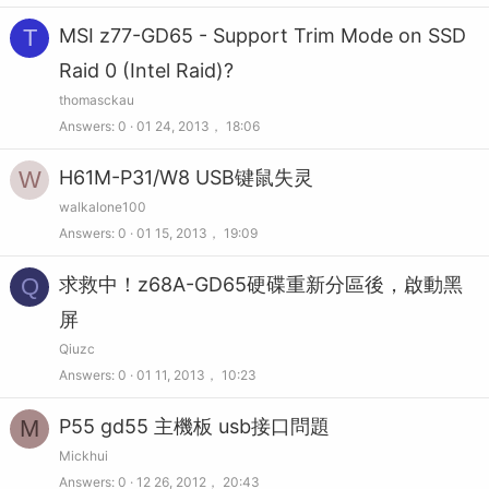
T
MSI z77-GD65 - Support Trim Mode on SSD
Raid 0 (Intel Raid)?
thomasckau
Answers
0
01 24, 2013， 18:06
W
H61M-P31/W8 USB键鼠失灵
walkalone100
Answers
0
01 15, 2013， 19:09
Q
求救中！z68A-GD65硬碟重新分區後，啟動黑
屏
Qiuzc
Answers
0
01 11, 2013， 10:23
M
P55 gd55 主機板 usb接口問題
Mickhui
Answers
0
12 26, 2012， 20:43